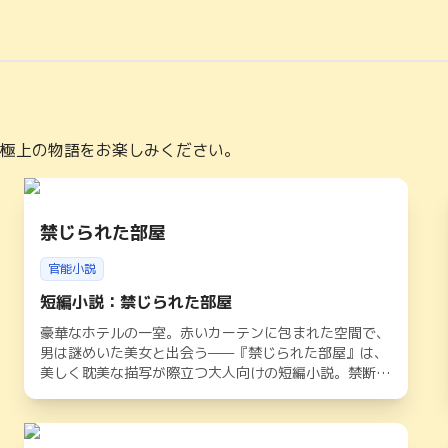
極上の物語をお楽しみください。
禁じられた部屋
官能小説
短編小説：禁じられた部屋
豪華なホテルの一室。赤いカーテンに包まれた空間で、
男は謎めいた美女と出会う——『禁じられた部屋』は、
美しく耽美な描写が際立つ大人向けの短編小説。禁断の
扉を開けた先に待つのは、誘惑か、それとも……？