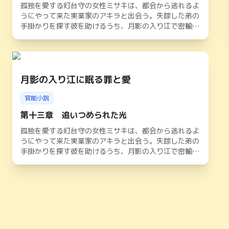
孤独を愛する灯台守の女性ミサキは、都会から逃れるよ
うにやって来た実業家のアキラと出会う。失踪した弟の
手掛かりを探す彼を助けるうち、月影の入り江で密輸組
織が暗躍していることに気づく。官能と危険が交錯する
夜の中、二人は深く結ばれながらも、光の道しるべを頼
りに隠された真実へと迫っていく。やがて闇が暴かれる
中、アキラの婚約者の存在や灯台守としての使命が二人
を苦しめるが、孤独魂が紡ぐ愛は港町の運命を照らし出
月影の入り江に眠る罪と愛
す
官能小説
第十三章 追いつめられた光
孤独を愛する灯台守の女性ミサキは、都会から逃れるよ
うにやって来た実業家のアキラと出会う。失踪した弟の
手掛かりを探す彼を助けるうち、月影の入り江で密輸組
織が暗躍していることに気づく。官能と危険が交錯する
夜の中、二人は深く結ばれながらも、光の道しるべを頼
りに隠された真実へと迫っていく。やがて闇が暴かれる
中、アキラの婚約者の存在や灯台守としての使命が二人
を苦しめるが、孤独魂が紡ぐ愛は港町の運命を照らし出
す