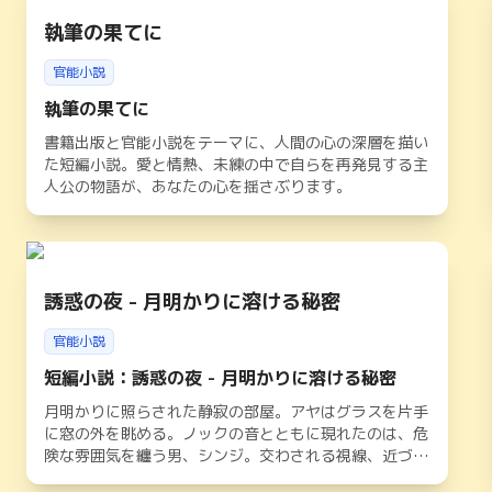
執筆の果てに
官能小説
執筆の果てに
書籍出版と官能小説をテーマに、人間の心の深層を描い
た短編小説。愛と情熱、未練の中で自らを再発見する主
人公の物語が、あなたの心を揺さぶります。
誘惑の夜 - 月明かりに溶ける秘密
官能小説
短編小説：誘惑の夜 - 月明かりに溶ける秘密
月明かりに照らされた静寂の部屋。アヤはグラスを片手
に窓の外を眺める。ノックの音とともに現れたのは、危
険な雰囲気を纏う男、シンジ。交わされる視線、近づく
距離、絡み合う熱。彼の本当の目的は――？ 官能とミ