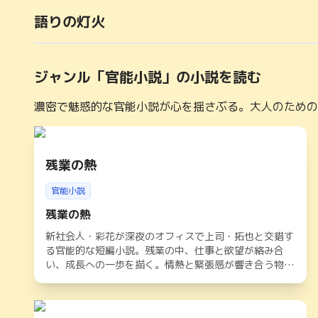
語りの灯火
ジャンル「
官能小説
」の小説を読む
濃密で魅惑的な官能小説が心を揺さぶる。大人のための
残業の熱
官能小説
残業の熱
新社会人・彩花が深夜のオフィスで上司・拓也と交錯す
る官能的な短編小説。残業の中、仕事と欲望が絡み合
い、成長への一歩を描く。情熱と緊張感が響き合う物
語。