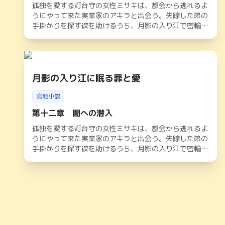
孤独を愛する灯台守の女性ミサキは、都会から逃れるよ
うにやって来た実業家のアキラと出会う。失踪した弟の
手掛かりを探す彼を助けるうち、月影の入り江で密輸組
織が暗躍していることに気づく。官能と危険が交錯する
夜の中、二人は深く結ばれながらも、光の道しるべを頼
りに隠された真実へと迫っていく。やがて闇が暴かれる
中、アキラの婚約者の存在や灯台守としての使命が二人
を苦しめるが、孤独魂が紡ぐ愛は港町の運命を照らし出
月影の入り江に眠る罪と愛
す
官能小説
第十二章 闇への潜入
孤独を愛する灯台守の女性ミサキは、都会から逃れるよ
うにやって来た実業家のアキラと出会う。失踪した弟の
手掛かりを探す彼を助けるうち、月影の入り江で密輸組
織が暗躍していることに気づく。官能と危険が交錯する
夜の中、二人は深く結ばれながらも、光の道しるべを頼
りに隠された真実へと迫っていく。やがて闇が暴かれる
中、アキラの婚約者の存在や灯台守としての使命が二人
を苦しめるが、孤独魂が紡ぐ愛は港町の運命を照らし出
す