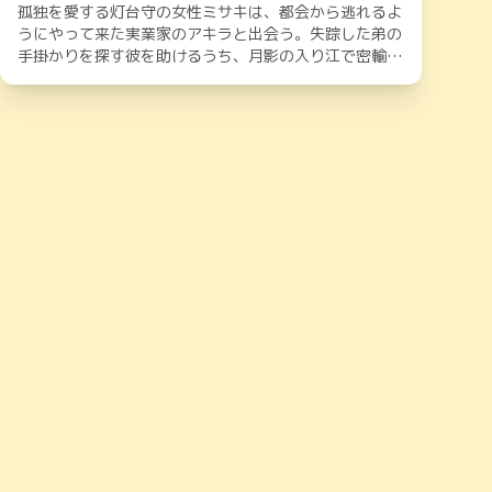
孤独を愛する灯台守の女性ミサキは、都会から逃れるよ
うにやって来た実業家のアキラと出会う。失踪した弟の
手掛かりを探す彼を助けるうち、月影の入り江で密輸組
織が暗躍していることに気づく。官能と危険が交錯する
夜の中、二人は深く結ばれながらも、光の道しるべを頼
りに隠された真実へと迫っていく。やがて闇が暴かれる
中、アキラの婚約者の存在や灯台守としての使命が二人
を苦しめるが、孤独魂が紡ぐ愛は港町の運命を照らし出
す