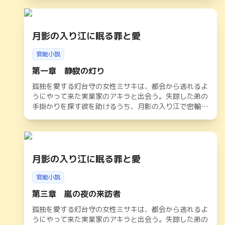
月影の入り江に眠る罪と愛
官能小説
第一章 静寂の灯り
孤独を愛する灯台守の女性ミサキは、都会から逃れるよ
うにやって来た実業家のアキラと出会う。失踪した弟の
手掛かりを探す彼を助けるうち、月影の入り江で密輸組
織が暗躍していることに気づく。官能と危険が交錯する
夜の中、二人は深く結ばれながらも、光の道しるべを頼
りに隠された真実へと迫っていく。やがて闇が暴かれる
中、アキラの婚約者の存在や灯台守としての使命が二人
を苦しめるが、孤独魂が紡ぐ愛は港町の運命を照らし出
月影の入り江に眠る罪と愛
す
官能小説
第三章 嵐の夜の来訪者
孤独を愛する灯台守の女性ミサキは、都会から逃れるよ
うにやって来た実業家のアキラと出会う。失踪した弟の