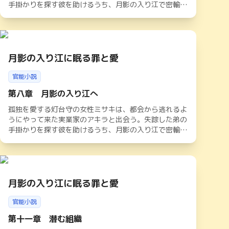
手掛かりを探す彼を助けるうち、月影の入り江で密輸組
織が暗躍していることに気づく。官能と危険が交錯する
夜の中、二人は深く結ばれながらも、光の道しるべを頼
りに隠された真実へと迫っていく。やがて闇が暴かれる
中、アキラの婚約者の存在や灯台守としての使命が二人
を苦しめるが、孤独魂が紡ぐ愛は港町の運命を照らし出
月影の入り江に眠る罪と愛
す
官能小説
第八章 月影の入り江へ
孤独を愛する灯台守の女性ミサキは、都会から逃れるよ
うにやって来た実業家のアキラと出会う。失踪した弟の
手掛かりを探す彼を助けるうち、月影の入り江で密輸組
織が暗躍していることに気づく。官能と危険が交錯する
夜の中、二人は深く結ばれながらも、光の道しるべを頼
りに隠された真実へと迫っていく。やがて闇が暴かれる
中、アキラの婚約者の存在や灯台守としての使命が二人
を苦しめるが、孤独魂が紡ぐ愛は港町の運命を照らし出
月影の入り江に眠る罪と愛
す
官能小説
第十一章 潜む組織