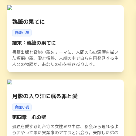
ステリーが交錯する一夜の物語。
執筆の果てに
官能小説
結末：執筆の果てに
書籍出版と官能小説をテーマに、人間の心の深層を描い
た短編小説。愛と情熱、未練の中で自らを再発見する主
人公の物語が、あなたの心を揺さぶります。
月影の入り江に眠る罪と愛
官能小説
第四章 心の壁
孤独を愛する灯台守の女性ミサキは、都会から逃れるよ
うにやって来た実業家のアキラと出会う。失踪した弟の