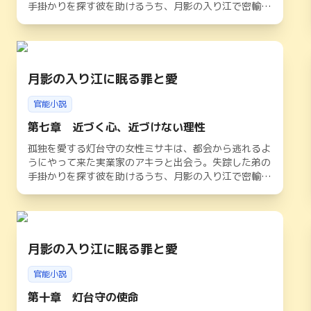
手掛かりを探す彼を助けるうち、月影の入り江で密輸組
織が暗躍していることに気づく。官能と危険が交錯する
夜の中、二人は深く結ばれながらも、光の道しるべを頼
りに隠された真実へと迫っていく。やがて闇が暴かれる
中、アキラの婚約者の存在や灯台守としての使命が二人
を苦しめるが、孤独魂が紡ぐ愛は港町の運命を照らし出
月影の入り江に眠る罪と愛
す
官能小説
第七章 近づく心、近づけない理性
孤独を愛する灯台守の女性ミサキは、都会から逃れるよ
うにやって来た実業家のアキラと出会う。失踪した弟の
手掛かりを探す彼を助けるうち、月影の入り江で密輸組
織が暗躍していることに気づく。官能と危険が交錯する
夜の中、二人は深く結ばれながらも、光の道しるべを頼
りに隠された真実へと迫っていく。やがて闇が暴かれる
中、アキラの婚約者の存在や灯台守としての使命が二人
を苦しめるが、孤独魂が紡ぐ愛は港町の運命を照らし出
月影の入り江に眠る罪と愛
す
官能小説
第十章 灯台守の使命