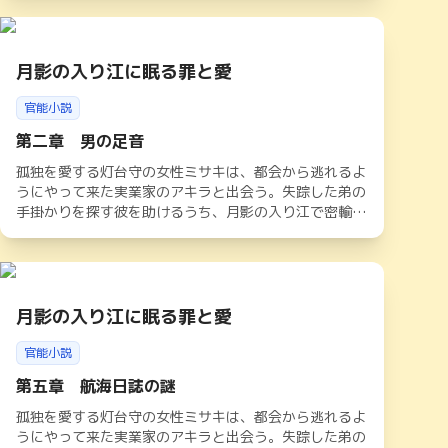
る。閉ざされた空間で交わされる視線と会話は、やがて
禁断の夜へと誘う。美咲が知ることになる、深く濃密な
快楽と隠された秘密とは――。 「一夜の愛は、記憶を
上書きする。」
月影の入り江に眠る罪と愛
官能小説
第二章 男の足音
孤独を愛する灯台守の女性ミサキは、都会から逃れるよ
うにやって来た実業家のアキラと出会う。失踪した弟の
手掛かりを探す彼を助けるうち、月影の入り江で密輸組
織が暗躍していることに気づく。官能と危険が交錯する
夜の中、二人は深く結ばれながらも、光の道しるべを頼
りに隠された真実へと迫っていく。やがて闇が暴かれる
中、アキラの婚約者の存在や灯台守としての使命が二人
を苦しめるが、孤独魂が紡ぐ愛は港町の運命を照らし出
月影の入り江に眠る罪と愛
す
官能小説
第五章 航海日誌の謎
孤独を愛する灯台守の女性ミサキは、都会から逃れるよ
うにやって来た実業家のアキラと出会う。失踪した弟の