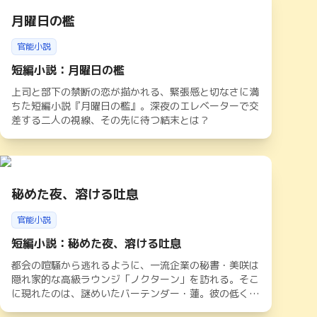
月曜日の檻
官能小説
短編小説：月曜日の檻
上司と部下の禁断の恋が描かれる、緊張感と切なさに満
ちた短編小説『月曜日の檻』。深夜のエレベーターで交
差する二人の視線、その先に待つ結末とは？
秘めた夜、溶ける吐息
官能小説
短編小説：秘めた夜、溶ける吐息
都会の喧騒から逃れるように、一流企業の秘書・美咲は
隠れ家的な高級ラウンジ「ノクターン」を訪れる。そこ
に現れたのは、謎めいたバーテンダー・蓮。彼の低く甘
い声と洗練された所作に、抑えていた感情が揺らぎ始め