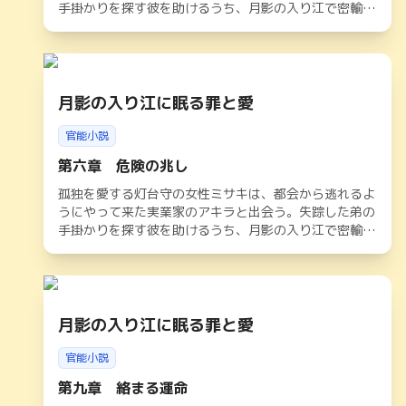
手掛かりを探す彼を助けるうち、月影の入り江で密輸組
織が暗躍していることに気づく。官能と危険が交錯する
夜の中、二人は深く結ばれながらも、光の道しるべを頼
りに隠された真実へと迫っていく。やがて闇が暴かれる
中、アキラの婚約者の存在や灯台守としての使命が二人
を苦しめるが、孤独魂が紡ぐ愛は港町の運命を照らし出
月影の入り江に眠る罪と愛
す
官能小説
第六章 危険の兆し
孤独を愛する灯台守の女性ミサキは、都会から逃れるよ
うにやって来た実業家のアキラと出会う。失踪した弟の
手掛かりを探す彼を助けるうち、月影の入り江で密輸組
織が暗躍していることに気づく。官能と危険が交錯する
夜の中、二人は深く結ばれながらも、光の道しるべを頼
りに隠された真実へと迫っていく。やがて闇が暴かれる
中、アキラの婚約者の存在や灯台守としての使命が二人
を苦しめるが、孤独魂が紡ぐ愛は港町の運命を照らし出
月影の入り江に眠る罪と愛
す
官能小説
第九章 絡まる運命