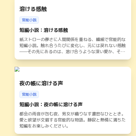
溶ける感触
官能小説
短編小説：溶ける感触
紙ストローの儚さに人間関係を重ねる、繊細で官能的な
短編小説。触れ合うたびに変化し、元には戻れない感触
——その先にあるのは、溶け合うような深い愛か、それ
とも…。
夜の帳に溶ける声
官能小説
短編小説：夜の帳に溶ける声
都会の雨音が包む夜、男女が織りなす濃密なひととき。
愛と欲望が交錯する官能的な物語。静寂と熱情に満ちた
短編をお楽しみください。