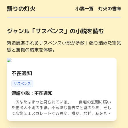
語りの灯火
小説一覧
灯火の書庫
ジャンル「
サスペンス
」の小説を読む
緊迫感あふれるサスペンス小説が多数！張り詰めた空気
感と驚愕の結末を体験。
不在通知
サスペンス
短編小説：不在通知
「あなたはずっと見られている」——自宅の玄関に届い
た差出人不明の手紙。不気味な警告文と謎のシミ、そし
て次第にエスカレートする異変。誰が、なぜ、私を監視
しているのか？ 読後にゾクリとするサスペンス短編
『不在通知』。