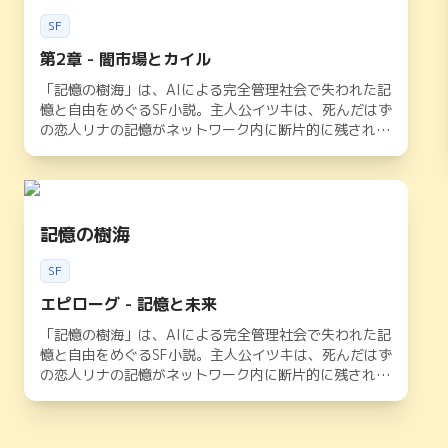
SF
第2章 - 闇市場とカイル
「記憶の樹海」は、AIによる完全管理社会で失われた記
憶と自由をめぐるSF小説。主人公イツキは、死んだはず
の恋人リナの記憶がネットワーク内に断片的に残されて
いることを知り、その謎を追いかける旅に出る。記憶共
有ネットワークの裏に隠された政府の陰謀と、真実が眠
る「記憶の樹海」を巡る物語。記憶、アイデンティテ
ィ、そして人間らしさとは何かを問いかける、壮大なSF
ドラマ。
記憶の樹海
SF
エピローグ - 記憶と未来
「記憶の樹海」は、AIによる完全管理社会で失われた記
憶と自由をめぐるSF小説。主人公イツキは、死んだはず
の恋人リナの記憶がネットワーク内に断片的に残されて
いることを知り、その謎を追いかける旅に出る。記憶共
有ネットワークの裏に隠された政府の陰謀と、真実が眠
る「記憶の樹海」を巡る物語。記憶、アイデンティテ