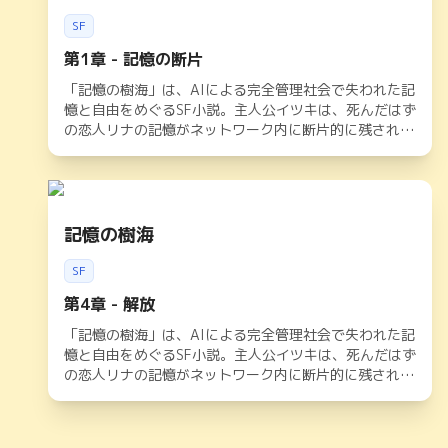
SF
第1章 - 記憶の断片
「記憶の樹海」は、AIによる完全管理社会で失われた記
憶と自由をめぐるSF小説。主人公イツキは、死んだはず
の恋人リナの記憶がネットワーク内に断片的に残されて
いることを知り、その謎を追いかける旅に出る。記憶共
有ネットワークの裏に隠された政府の陰謀と、真実が眠
る「記憶の樹海」を巡る物語。記憶、アイデンティテ
ィ、そして人間らしさとは何かを問いかける、壮大なSF
ドラマ。
記憶の樹海
SF
第4章 - 解放
「記憶の樹海」は、AIによる完全管理社会で失われた記
憶と自由をめぐるSF小説。主人公イツキは、死んだはず
の恋人リナの記憶がネットワーク内に断片的に残されて
いることを知り、その謎を追いかける旅に出る。記憶共
有ネットワークの裏に隠された政府の陰謀と、真実が眠
る「記憶の樹海」を巡る物語。記憶、アイデンティテ