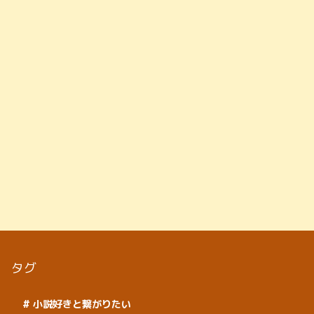
ィ、そして人間らしさとは何かを問いかける、壮大なSF
ドラマ。
タグ
小説好きと繋がりたい