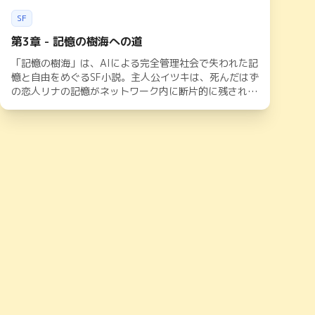
SF
第3章 - 記憶の樹海への道
「記憶の樹海」は、AIによる完全管理社会で失われた記
憶と自由をめぐるSF小説。主人公イツキは、死んだはず
の恋人リナの記憶がネットワーク内に断片的に残されて
いることを知り、その謎を追いかける旅に出る。記憶共
有ネットワークの裏に隠された政府の陰謀と、真実が眠
る「記憶の樹海」を巡る物語。記憶、アイデンティテ
ィ、そして人間らしさとは何かを問いかける、壮大なSF
ドラマ。