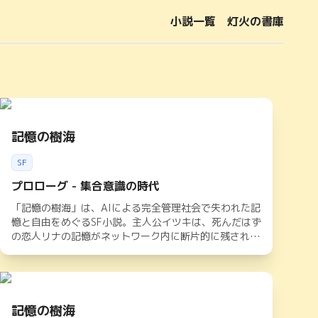
小説一覧
灯火の書庫
記憶の樹海
SF
プロローグ - 集合意識の時代
「記憶の樹海」は、AIによる完全管理社会で失われた記
憶と自由をめぐるSF小説。主人公イツキは、死んだはず
の恋人リナの記憶がネットワーク内に断片的に残されて
いることを知り、その謎を追いかける旅に出る。記憶共
有ネットワークの裏に隠された政府の陰謀と、真実が眠
る「記憶の樹海」を巡る物語。記憶、アイデンティテ
ィ、そして人間らしさとは何かを問いかける、壮大なSF
ドラマ。
記憶の樹海