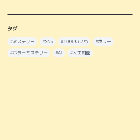
タグ
#
ミステリー
#
SNS
#
1000いいね
#
ホラー
#
ホラーミステリー
#
AI
#
人工知能