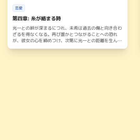
恋愛
第四章: 糸が絡まる時
光一との絆が深まるにつれ、未希は過去の傷と向き合わ
ざるを得なくなる。再び誰かとつながることへの恐れ
が、彼女の心を締めつけ、次第に光一との距離を生んで
いく。揺れる未希の想いと、光一の葛藤の行方とは
——。