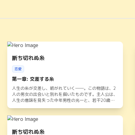
断ち切れぬ糸
恋愛
第一章: 交差する糸
人生の糸が交差し、紡がれていく――。この物語は、2
人の男女の出会いと別れを描いたものです。主人公は、
人生の意味を見失った中年男性の光一と、若干20歳の
女性、未希。二人は偶然、日常の中で出会い、互いに心
の支えとなりながらも、いつしか自分たちの過去に繋が
る糸に導かれていきます。愛情の糸、運命の糸が絡まり
ながら、結びついていく先に待つのは、想像もできない
衝撃的な結末です。
断ち切れぬ糸