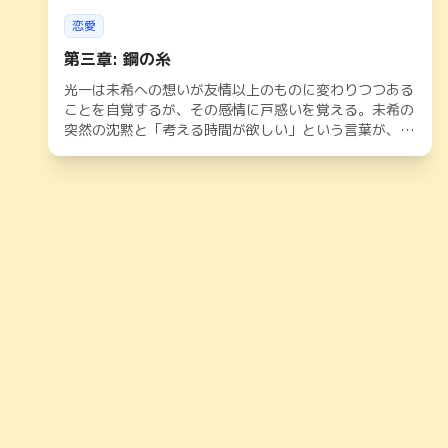
恋愛
第三章: 鋼の糸
光一は未希への想いが友情以上のものに変わりつつある
ことを自覚するが、その感情に戸惑いを覚える。未希の
突然の沈黙と「考える時間が欲しい」という言葉が、二
人の関係に微かな影を落とす。揺れる想いと深まる絆の
行方は——。