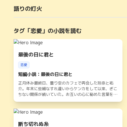
語りの灯火
タグ「
恋愛
」の小説を読む
最後の日に君と
恋愛
短編小説：最後の日に君と
正月休み最終日、曇り空のカフェで再会した玲奈と祐
介。年末に些細なすれ違いからケンカをして以来、ぎこ
ちない関係が続いていた。お互いの心に秘めた言葉をう
まく伝えられないまま、曖昧な時間が過ぎていく。だ
が、祐介の不器用ながら真剣な思いが玲奈の胸に届き、
二人は新たな一歩を踏み出す決意をする。曇り空の下、
温かな光が差し込むような心温まる恋愛物語。
断ち切れぬ糸