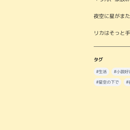
夜空に星がまた
リカはそっと
タグ
#
生活
#
小説好
#
星空の下で
#