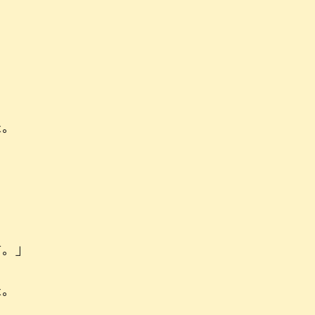
。

。」

。
