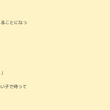
れることになっ
」

いい子で待って

